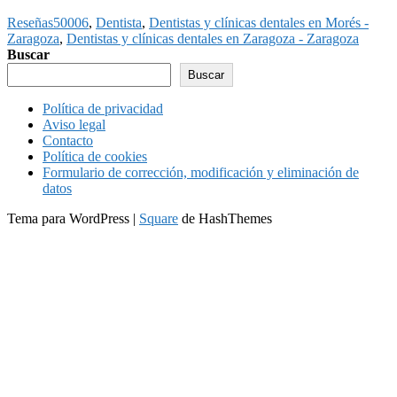
Reseñas
50006
,
Dentista
,
Dentistas y clínicas dentales en Morés -
Zaragoza
,
Dentistas y clínicas dentales en Zaragoza - Zaragoza
Buscar
Buscar
Política de privacidad
Aviso legal
Contacto
Política de cookies
Formulario de corrección, modificación y eliminación de
datos
Tema para WordPress
|
Square
de HashThemes