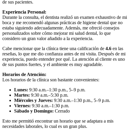
de sus pacientes.
Experiencia Personal:
Durante la consulta, el dentista realizó un examen exhaustivo de mi
boca y me recomendó algunas prácticas de higiene dental que no
estaba siguiendo adecuadamente. Además, me ofreció consejos
personalizados sobre cómo mejorar mi salud dental, lo que
considero un gran valor añadido a la experiencia.
Cabe mencionar que la clínica tiene una calificación de
4.6
en las
reseñas, lo que me dio confianza antes de mi visita. Después de mi
experiencia, puedo entender por qué. La atención al cliente es uno
de sus puntos fuertes, y el ambiente es muy agradable.
Horarios de Atención:
Los horarios de la clínica son bastante convenientes:
Lunes:
9:30 a.m.–1:30 p.m., 5–9 p.m.
Martes:
9:30 a.m.–5:30 p.m.
Miércoles y Jueves:
9:30 a.m.–1:30 p.m., 5–9 p.m.
Viernes:
9:30 a.m.–1:30 p.m.
Sábado y Domingo:
Cerrado
Esto me permitió encontrar un horario que se adaptara a mis
necesidades laborales, lo cual es un gran plus.